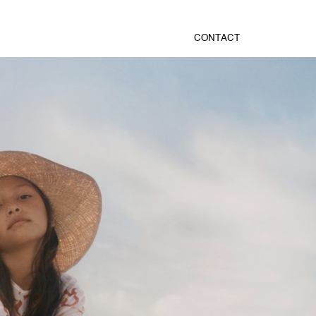
CONTACT